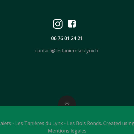
06 76 01 24 21
contact@lestanieresdulynx.fr
halets - Les Tanières du Lynx - Les Bois Ronds. Created usin
Mentions légales